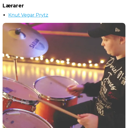
Lærarer
Knut Vegar Prytz