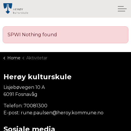
SPWI Nothing found
Home
Aktivitetar
Herøy kulturskule
Lisjebøvegen 10 A
6091 Fosnavåg
Telefon:
70081300
E-post:
rune.paulsen@heroy.kommune.no
Sosiale media