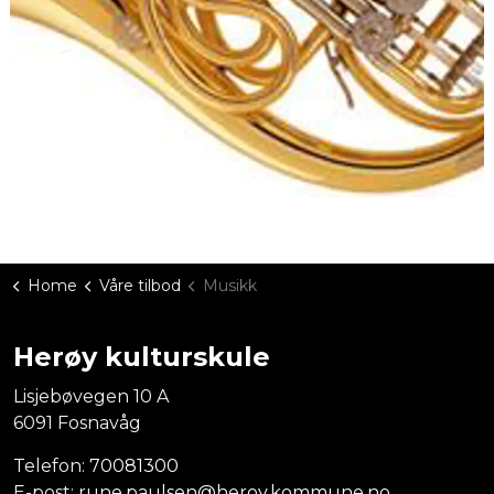
Home
Våre tilbod
Musikk
Herøy kulturskule
Lisjebøvegen 10 A
6091 Fosnavåg
Telefon:
70081300
E-post:
rune.paulsen@heroy.kommune.no